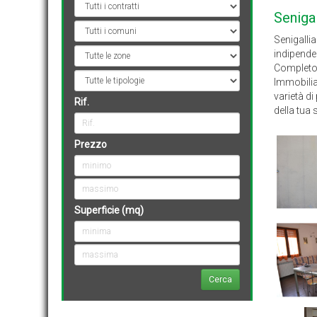
Tipologia
Senigal
contratto
Comune
Senigalli
Zone
indipende
Completo 
Tipologia
Immobiliar
annuncio
varietà d
Rif.
della tua 
Prezzo
Superficie (mq)
Cerca