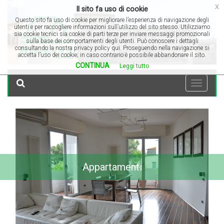
Previous
Ne
x
Il sito fa uso di cookie
Questo sito fa uso di cookie per migliorare l’esperienza di navigazione degli
utenti e per raccogliere informazioni sull’utilizzo del sito stesso. Utilizziamo
sia cookie tecnici sia cookie di parti terze per inviare messaggi promozionali
sulla base dei comportamenti degli utenti. Può conoscere i dettagli
consultando la nostra privacy policy qui. Proseguendo nella navigazione si
accetta l’uso dei cookie; in caso contrario è possibile abbandonare il sito.
CONTINUA
Leggi tutto
Toggle
navigati
Appartamenti